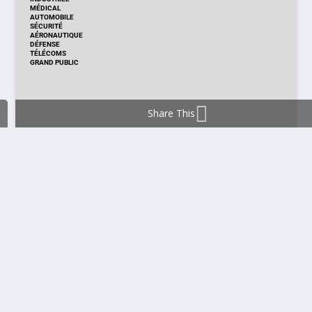
MÉDICAL
AUTOMOBILE
SÉCURITÉ
AÉRONAUTIQUE
DÉFENSE
TÉLÉCOMS
GRAND PUBLIC
Share This
DISTRIBUTION & PRODUITS
DISTRIBUTION
TECHNOLOGIES
NOUVEAUX PRODUITS
COMPOSANT
MODULE & CARTE
ÉNERGIE
DÉVELOPPEMENT
MESURE
PRODUCTION