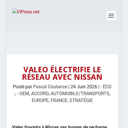
VALEO ÉLECTRIFIE LE
RÉSEAU AVEC NISSAN
Posté par
Pascal Coutance
|
24 Juin 2026
|
- ÉCO
-
,
- OEM
,
ACCORD
,
AUTOMOBILE/TRANSPORTS
,
EUROPE
,
FRANCE
,
STRATÉGIE
Valeo fournira à Nissan ses bornes de recharge