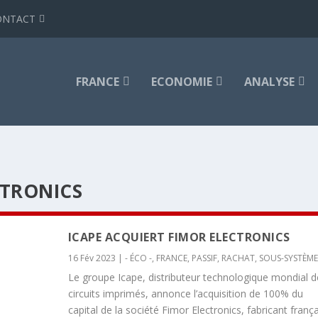
ONTACT
FRANCE
ECONOMIE
ANALYSE
CTRONICS
ICAPE ACQUIERT FIMOR ELECTRONICS
16 Fév 2023
|
- ÉCO -
,
FRANCE
,
PASSIF
,
RACHAT
,
SOUS-SYSTÈME
Le groupe Icape, distributeur technologique mondial d
circuits imprimés, annonce l’acquisition de 100% du
capital de la société Fimor Electronics, fabricant frança