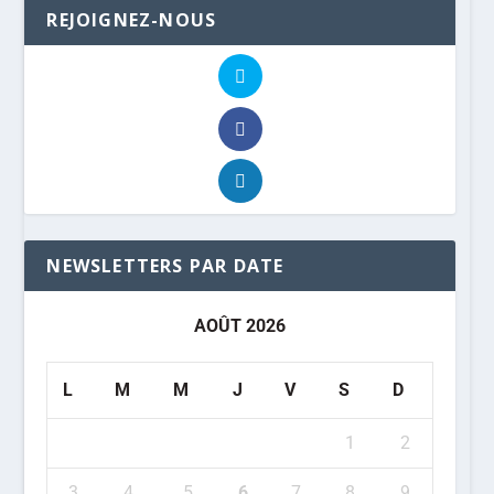
REJOIGNEZ-NOUS
NEWSLETTERS PAR DATE
AOÛT 2026
L
M
M
J
V
S
D
1
2
3
4
5
6
7
8
9