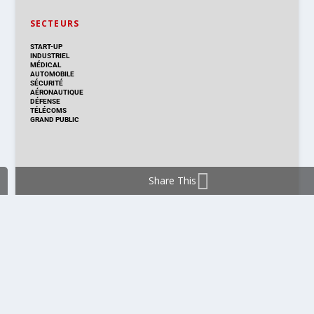
SECTEURS
START-UP
INDUSTRIEL
MÉDICAL
AUTOMOBILE
SÉCURITÉ
AÉRONAUTIQUE
DÉFENSE
TÉLÉCOMS
GRAND PUBLIC
Share This
DISTRIBUTION & PRODUITS
DISTRIBUTION
TECHNOLOGIES
NOUVEAUX PRODUITS
COMPOSANT
MODULE & CARTE
ÉNERGIE
DÉVELOPPEMENT
MESURE