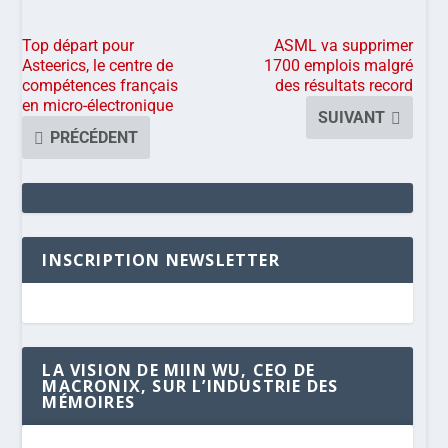
Top départ pour
ASML va supprimer
Asteerics, le centre de
1700 emplois malgré
compétences français
des résultats record
en micro-électronique
SUIVANT
PRÉCÉDENT
INSCRIPTION NEWSLETTER
LA VISION DE MIIN WU, CEO DE
MACRONIX, SUR L’INDUSTRIE DES
MÉMOIRES