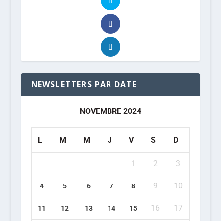
NEWSLETTERS PAR DATE
NOVEMBRE 2024
L
M
M
J
V
S
D
1
2
3
9
10
4
5
6
7
8
16
17
11
12
13
14
15