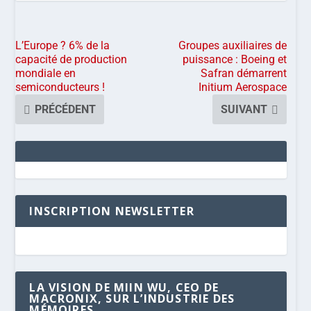
L’Europe ? 6% de la
Groupes auxiliaires de
capacité de production
puissance : Boeing et
mondiale en
Safran démarrent
semiconducteurs !
Initium Aerospace
PRÉCÉDENT
SUIVANT
INSCRIPTION NEWSLETTER
LA VISION DE MIIN WU, CEO DE
MACRONIX, SUR L’INDUSTRIE DES
MÉMOIRES