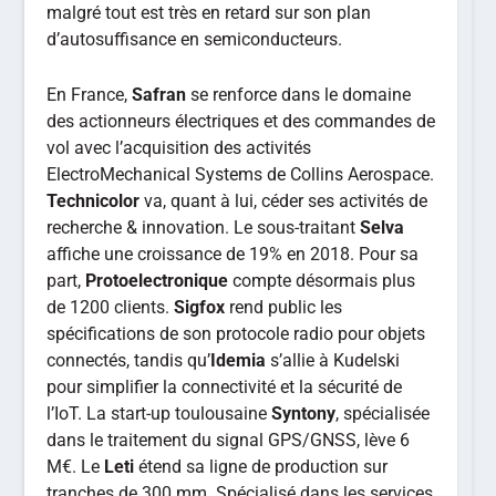
malgré tout est très en retard sur son plan
d’autosuffisance en semiconducteurs.
En France,
Safran
se renforce dans le domaine
des actionneurs électriques et des commandes de
vol avec l’acquisition des activités
ElectroMechanical Systems de Collins Aerospace.
Technicolor
va, quant à lui, céder ses activités de
recherche & innovation. Le sous-traitant
Selva
affiche une croissance de 19% en 2018. Pour sa
part,
Protoelectronique
compte désormais plus
de 1200 clients.
Sigfox
rend public les
spécifications de son protocole radio pour objets
connectés, tandis qu’
Idemia
s’allie à Kudelski
pour simplifier la connectivité et la sécurité de
l’IoT. La start-up toulousaine
Syntony
, spécialisée
dans le traitement du signal GPS/GNSS, lève 6
M€. Le
Leti
étend sa ligne de production sur
tranches de 300 mm. Spécialisé dans les services