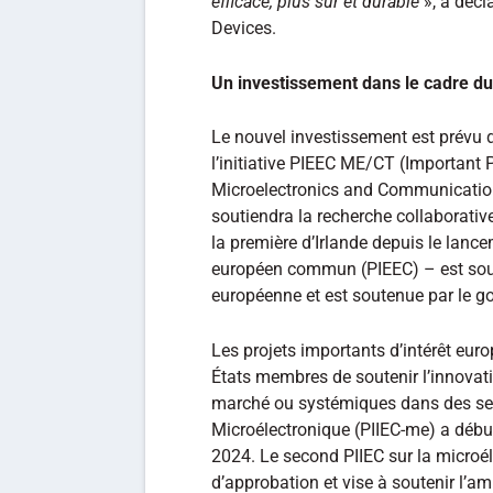
efficace, plus sûr et durable
», a décl
Devices.
Un investissement dans le cadre d
Le nouvel investissement est prévu d
l’initiative PIEEC ME/CT (Important
Microelectronics and Communication
soutiendra la recherche collaborativ
la première d’Irlande depuis le lancem
européen commun (PIEEC) – est soum
européenne et est soutenue par le go
Les projets importants d’intérêt eu
États membres de soutenir l’innovat
marché ou systémiques dans des secte
Microélectronique (PIIEC-me) a début
2024. Le second PIIEC sur la microél
d’approbation et vise à soutenir l’am