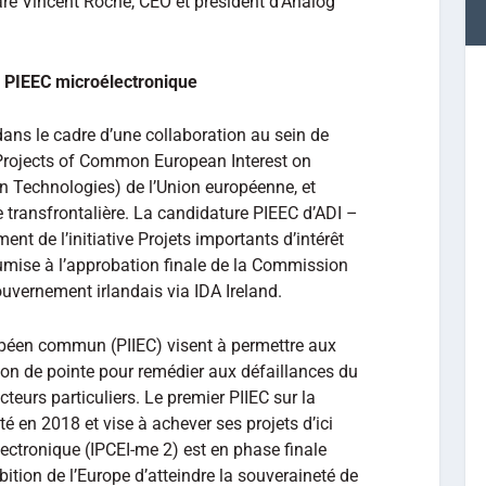
aré Vincent Roche, CEO et président d’Analog
u PIEEC microélectronique
ans le cadre d’une collaboration au sein de
 Projects of Common European Interest on
 Technologies) de l’Union européenne, et
e transfrontalière. La candidature PIEEC d’ADI –
ent de l’initiative Projets importants d’intérêt
ise à l’approbation finale de la Commission
uvernement irlandais via IDA Ireland.
ropéen commun (PIIEC) visent à permettre aux
ion de pointe pour remédier aux défaillances du
urs particuliers. Le premier PIIEC sur la
é en 2018 et vise à achever ses projets d’ici
ectronique (IPCEI-me 2) est en phase finale
bition de l’Europe d’atteindre la souveraineté de