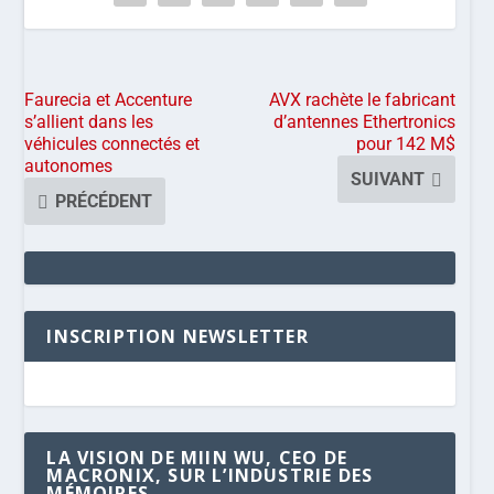
Faurecia et Accenture
AVX rachète le fabricant
s’allient dans les
d’antennes Ethertronics
véhicules connectés et
pour 142 M$
autonomes
SUIVANT
PRÉCÉDENT
INSCRIPTION NEWSLETTER
LA VISION DE MIIN WU, CEO DE
MACRONIX, SUR L’INDUSTRIE DES
MÉMOIRES