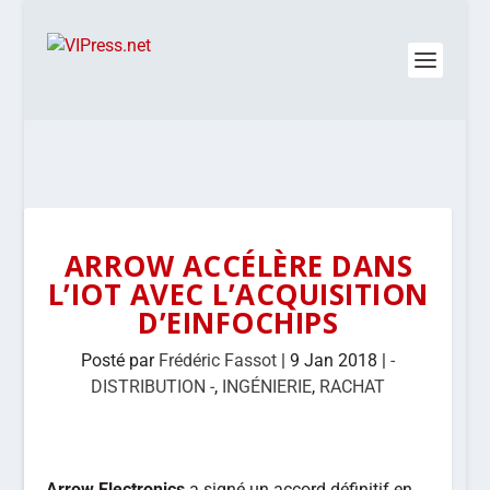
ARROW ACCÉLÈRE DANS
L’IOT AVEC L’ACQUISITION
D’EINFOCHIPS
Posté par
Frédéric Fassot
|
9 Jan 2018
|
-
DISTRIBUTION -
,
INGÉNIERIE
,
RACHAT
Arrow Electronics
a signé un accord définitif en