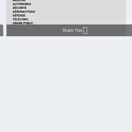
MÉDICAL
AUTOMOBILE
SÉCURITÉ
AÉRONAUTIQUE
DÉFENSE
TÉLÉCOMS
GRAND PUBLIC
Share This
DISTRIBUTION & PRODUITS
DISTRIBUTION
TECHNOLOGIES
NOUVEAUX PRODUITS
COMPOSANT
MODULE & CARTE
ÉNERGIE
DÉVELOPPEMENT
MESURE
PRODUCTION