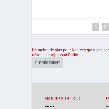
Un rachat de plus pour Neatech qui a jeté so
dévolu sur Alphasud Radio
PRÉCÉDENT
MON INFO EN 1 CLIC
F
FRANCE
SE