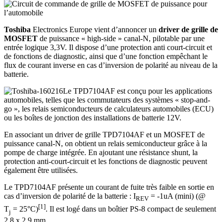
Toshiba
Electronics Europe vient d’annoncer un
driver de grille de
MOSFET
de puissance « high-side » canal-N, pilotable par une
entrée logique 3,3V. Il dispose d’une protection anti court-circuit et
de fonctions de diagnostic, ainsi que d’une fonction empêchant le
flux de courant inverse en cas d’inversion de polarité au niveau de la
batterie.
Le TPD7104AF est conçu pour les applications
automobiles, telles que les commutateurs des systèmes « stop-and-
go », les relais semiconducteurs de calculateurs automobiles (ECU)
ou les boîtes de jonction des installations de batterie 12V.
En associant un driver de grille TPD7104AF et un MOSFET de
puissance canal-N, on obtient un relais semiconducteur grâce à la
pompe de charge intégrée. En ajoutant une résistance shunt, la
protection anti-court-circuit et les fonctions de diagnostic peuvent
également être utilisées.
Le TPD7104AF présente un courant de fuite très faible en sortie en
cas d’inversion de polarité de la batterie : I
= -1uA (mini) (@
REV
[1]
T
= 25°C)
. Il est logé dans un boîtier PS-8 compact de seulement
j
2,8 x 2,9 mm.