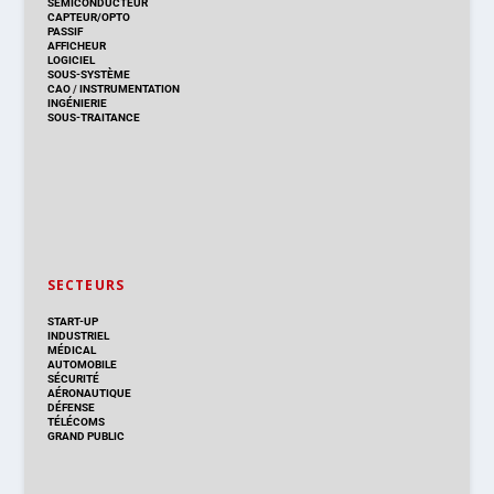
SEMICONDUCTEUR
CAPTEUR/OPTO
PASSIF
AFFICHEUR
LOGICIEL
SOUS-SYSTÈME
CAO
/
INSTRUMENTATION
INGÉNIERIE
SOUS-TRAITANCE
SECTEURS
START-UP
INDUSTRIEL
MÉDICAL
AUTOMOBILE
SÉCURITÉ
AÉRONAUTIQUE
DÉFENSE
TÉLÉCOMS
GRAND PUBLIC