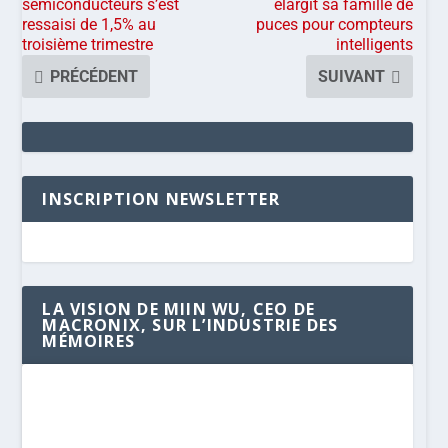
semiconducteurs s’est
élargit sa famille de
ressaisi de 1,5% au
puces pour compteurs
troisième trimestre
intelligents
PRÉCÉDENT
SUIVANT
INSCRIPTION NEWSLETTER
LA VISION DE MIIN WU, CEO DE
MACRONIX, SUR L’INDUSTRIE DES
MÉMOIRES