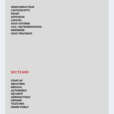
SEMICONDUCTEUR
CAPTEUR/OPTO
PASSIF
AFFICHEUR
LOGICIEL
SOUS-SYSTÈME
CAO
/
INSTRUMENTATION
INGÉNIERIE
SOUS-TRAITANCE
SECTEURS
START-UP
INDUSTRIEL
MÉDICAL
AUTOMOBILE
SÉCURITÉ
AÉRONAUTIQUE
DÉFENSE
TÉLÉCOMS
GRAND PUBLIC