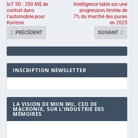
IoT 5G : 250 M$ de
Intelligence table sur une
contrat dans
progression limitée de
l’automobile pour
7% du marché des puces
Kontron
en 2025
PRÉCÉDENT
SUIVANT
INSCRIPTION NEWSLETTER
LA VISION DE MIIN WU, CEO DE
MACRONIX, SUR L’INDUSTRIE DES
MÉMOIRES