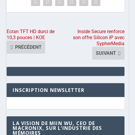
Ecran TFT HD durci de
Inside Secure renforce
10,3 pouces | KOE
son offre Silicon IP avec
SypherMedia
PRÉCÉDENT
SUIVANT
INSCRIPTION NEWSLETTER
LA VISION DE MIIN WU, CEO DE
MACRONIX, SUR L’INDUSTRIE DES
MÉMOIRES