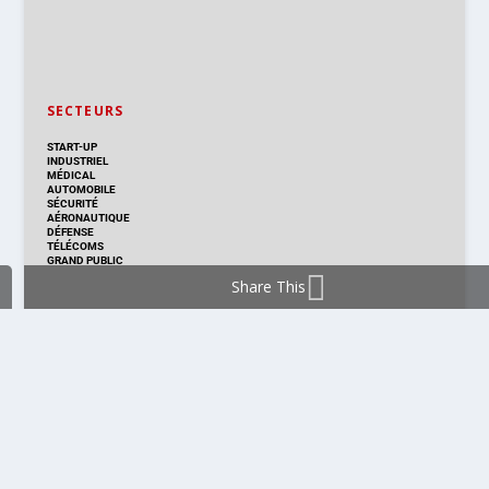
SECTEURS
START-UP
INDUSTRIEL
MÉDICAL
AUTOMOBILE
SÉCURITÉ
AÉRONAUTIQUE
DÉFENSE
TÉLÉCOMS
GRAND PUBLIC
Share This
DISTRIBUTION & PRODUITS
DISTRIBUTION
TECHNOLOGIES