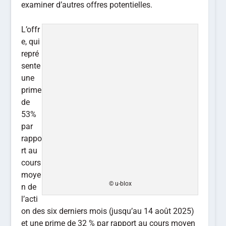
examiner d’autres offres potentielles.
L’offr
e, qui
repré
sente
une
prime
de
53%
par
rappo
rt au
cours
moye
© u-blox
n de
l’acti
on des six derniers mois (jusqu’au 14 août 2025)
et une prime de 32 % par rapport au cours moyen