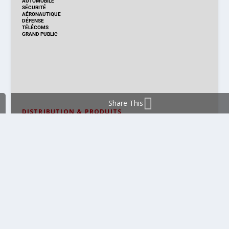
AUTOMOBILE
SÉCURITÉ
AÉRONAUTIQUE
DÉFENSE
TÉLÉCOMS
GRAND PUBLIC
Share This
DISTRIBUTION & PRODUITS
DISTRIBUTION
TECHNOLOGIES
NOUVEAUX PRODUITS
COMPOSANT
MODULE & CARTE
ÉNERGIE
DÉVELOPPEMENT
MESURE
PRODUCTION