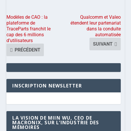
Modèles de CAO : la
Qualcomm et Valeo
plateforme de
étendent leur partenariat
TraceParts franchit le
dans la conduite
cap des 6 millions
automatisée
d’utilisateurs
SUIVANT
PRÉCÉDENT
INSCRIPTION NEWSLETTER
LA VISION DE MIIN WU, CEO DE
MACRONIX, SUR L’INDUSTRIE DES
MÉMOIRES