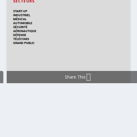
SECTEURS
START-UP
INDUSTRIEL
MÉDICAL
AUTOMOBILE
SÉCURITÉ
AÉRONAUTIQUE
DÉFENSE
TÉLÉCOMS
GRAND PUBLIC
Share This
DISTRIBUTION & PRODUITS
DISTRIBUTION
TECHNOLOGIES
NOUVEAUX PRODUITS
COMPOSANT
MODULE & CARTE
ÉNERGIE
DÉVELOPPEMENT
MESURE
PRODUCTION