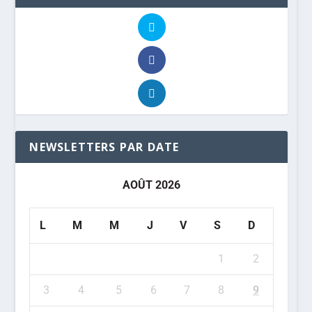
NEWSLETTERS PAR DATE
AOÛT 2026
L
M
M
J
V
S
D
1
2
3
4
5
6
7
8
9