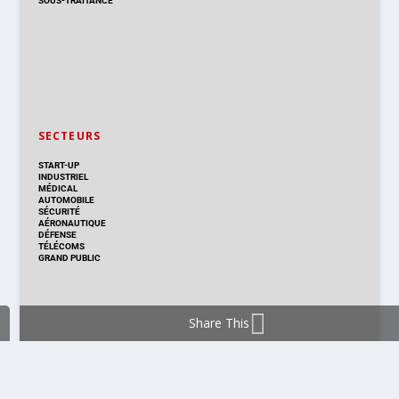
SOUS-TRAITANCE
SECTEURS
START-UP
INDUSTRIEL
MÉDICAL
AUTOMOBILE
SÉCURITÉ
AÉRONAUTIQUE
DÉFENSE
TÉLÉCOMS
GRAND PUBLIC
Share This
DISTRIBUTION & PRODUITS