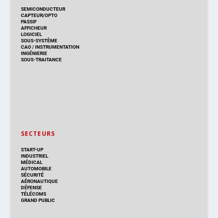
SEMICONDUCTEUR
CAPTEUR/OPTO
PASSIF
AFFICHEUR
LOGICIEL
SOUS-SYSTÈME
CAO
/
INSTRUMENTATION
INGÉNIERIE
SOUS-TRAITANCE
SECTEURS
START-UP
INDUSTRIEL
MÉDICAL
AUTOMOBILE
SÉCURITÉ
AÉRONAUTIQUE
DÉFENSE
TÉLÉCOMS
GRAND PUBLIC