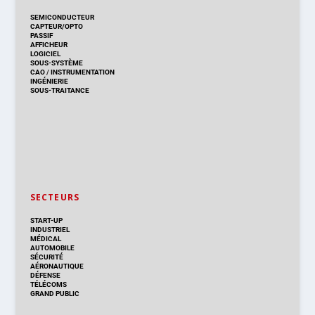
SEMICONDUCTEUR
CAPTEUR/OPTO
PASSIF
AFFICHEUR
LOGICIEL
SOUS-SYSTÈME
CAO
/
INSTRUMENTATION
INGÉNIERIE
SOUS-TRAITANCE
SECTEURS
START-UP
INDUSTRIEL
MÉDICAL
AUTOMOBILE
SÉCURITÉ
AÉRONAUTIQUE
DÉFENSE
TÉLÉCOMS
GRAND PUBLIC