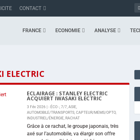
ICITE
CONTACT
FRANCE
ECONOMIE
ANALYSE
TEC
I ELECTRIC
ECLAIRAGE : STANLEY ELECTRIC
ACQUIERT IWASAKI ELECTRIC
3 Fév 2026
|
- ÉCO -
,
7/7
,
ASIE
,
AUTOMOBILE/TRANSPORTS
,
CAPTEUR/MEMS/OPTO
,
INDUSTRIEL/ÉNERGIE
,
RACHAT
Grâce à ce rachat, le groupe japonais, très
axé sur l’automobile, va élargir son offre