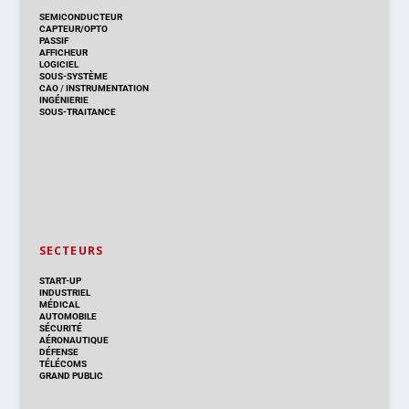
SEMICONDUCTEUR
CAPTEUR/OPTO
PASSIF
AFFICHEUR
LOGICIEL
SOUS-SYSTÈME
CAO
/
INSTRUMENTATION
INGÉNIERIE
SOUS-TRAITANCE
SECTEURS
START-UP
INDUSTRIEL
MÉDICAL
AUTOMOBILE
SÉCURITÉ
AÉRONAUTIQUE
DÉFENSE
TÉLÉCOMS
GRAND PUBLIC