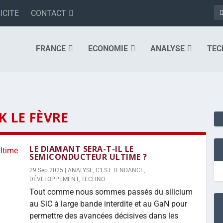
ICITE
CONTACT
FRANCE
ECONOMIE
ANALYSE
TEC
K LE FÈVRE
LE DIAMANT SERA-T-IL LE
SEMICONDUCTEUR ULTIME ?
29 Sep 2025
|
ANALYSE
,
C’EST TENDANCE
,
DÉVELOPPEMENT
,
TECHNO
Tout comme nous sommes passés du silicium
au SiC à large bande interdite et au GaN pour
permettre des avancées décisives dans les