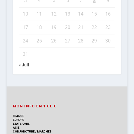
3
4
5
6
7
8
9
10
11
12
13
14
15
16
17
18
19
20
21
22
23
24
25
26
27
28
29
30
31
« Juil
MON INFO EN 1 CLIC
FRANCE
EUROPE
ÉTATS-UNIS
ASIE
CONJONCTURE
/
MARCHÉS