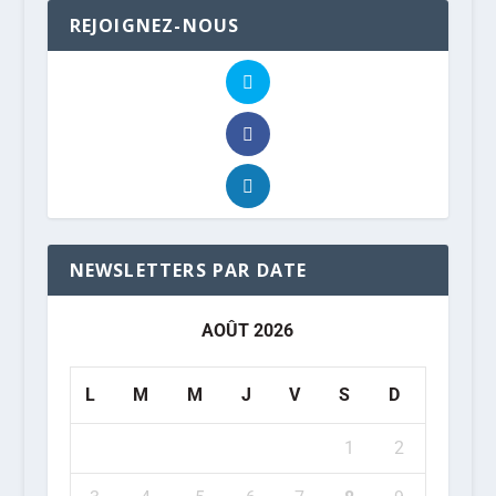
REJOIGNEZ-NOUS
NEWSLETTERS PAR DATE
AOÛT 2026
L
M
M
J
V
S
D
1
2