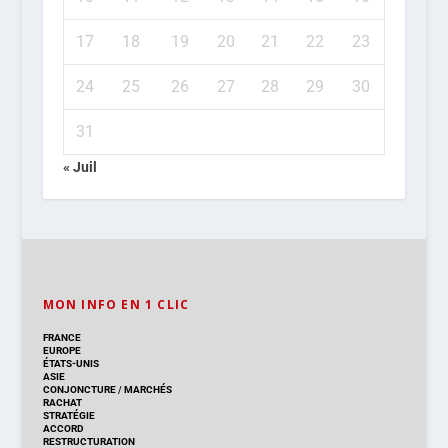
17
18
19
20
21
22
23
24
25
26
27
28
29
30
31
« Juil
MON INFO EN 1 CLIC
FRANCE
EUROPE
ÉTATS-UNIS
ASIE
CONJONCTURE
/
MARCHÉS
RACHAT
STRATÉGIE
ACCORD
RESTRUCTURATION