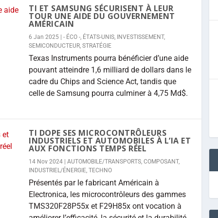
TI ET SAMSUNG SÉCURISENT À LEUR
TOUR UNE AIDE DU GOUVERNEMENT
AMÉRICAIN
6 Jan 2025
|
- ÉCO -
,
ÉTATS-UNIS
,
INVESTISSEMENT
,
SEMICONDUCTEUR
,
STRATÉGIE
Texas Instruments pourra bénéficier d’une aide
pouvant atteindre 1,6 milliard de dollars dans le
cadre du Chips and Science Act, tandis que
celle de Samsung pourra culminer à 4,75 Md$.
TI DOPE SES MICROCONTRÔLEURS
INDUSTRIELS ET AUTOMOBILES À L’IA ET
AUX FONCTIONS TEMPS RÉEL
14 Nov 2024
|
AUTOMOBILE/TRANSPORTS
,
COMPOSANT
,
INDUSTRIEL/ÉNERGIE
,
TECHNO
Présentés par le fabricant Américain à
Electronica, les microcontrôleurs des gammes
TMS320F28P55x et F29H85x ont vocation à
améliorer l’efficacité, la sécurité et la durabilité