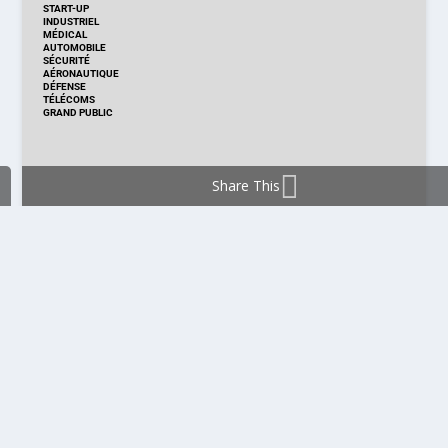
START-UP
INDUSTRIEL
MÉDICAL
AUTOMOBILE
SÉCURITÉ
AÉRONAUTIQUE
DÉFENSE
TÉLÉCOMS
GRAND PUBLIC
Share This
DISTRIBUTION & PRODUITS
DISTRIBUTION
TECHNOLOGIES
NOUVEAUX PRODUITS
COMPOSANT
MODULE & CARTE
ÉNERGIE
DÉVELOPPEMENT
MESURE
PRODUCTION