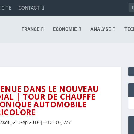
ICITE
CONTACT
FRANCE
ECONOMIE
ANALYSE
TEC
NVENUE DANS LE NOUVEAU
AL | TOUR DE CHAUFFE
RONIQUE AUTOMOBILE
RICOLORE
assot
|
21 Sep 2018
|
- ÉDITO -
,
7/7