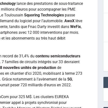
chnology
lance des prestations de sous-traitance
 millions d’euros pour accompagner les PME
. Le Toulousain
Squoring Technologies
passe
allemand du logiciel pour l’automobile.
AwoX
lève
gente, tandis que Fnac Darty investit dans
WeFix
,
smartphones avec 12 000 interventions par mois.
e
et les abonnements au très haut débit
un record de 31,4% du
contenu semiconducteurs
7 familles de circuits intégrés sur 33 devraient
8 nouvelles unités de production
de
s en chantier d’ici 2020, mobilisant à terme 273
nt. Grâce notamment à l’avènement de la
5G
,
rrait peser 720 milliards d’euros en 2022.
ubCom pour 325 M$. Les clusters EUREKA
remier appel à projets synchronisé pour