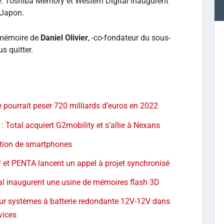
e. Toshiba Memory et Western Digital inaugurent
Japon.
 mémoire de
Daniel Olivier
, -co-fondateur du sous-
us quitter.
pourrait peser 720 milliards d’euros en 2022
: Total acquiert G2mobility et s’allie à Nexans
ration de smartphones
t PENTA lancent un appel à projet synchronisé
l inaugurent une usine de mémoires flash 3D
our systèmes à batterie redondante 12V-12V dans
vices