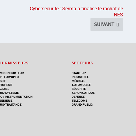
Cybersécurité : Serma a finalisé le rachat de
NES
SUIVANT
OURNISSEURS
SECTEURS
MICONDUCTEUR
START-UP
PTEUR/OPTO
INDUSTRIEL
SSIF
MÉDICAL
FICHEUR
AUTOMOBILE
GICIEL
SÉCURITÉ
US-SYSTÈME
AÉRONAUTIQUE
AO
/
INSTRUMENTATION
DÉFENSE
GÉNIERIE
TÉLÉCOMS
US-TRAITANCE
GRAND PUBLIC