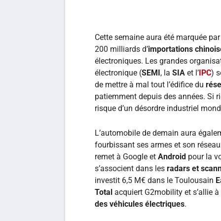
Cette semaine aura été marquée par 
200 milliards d’
importations chinoi
électroniques. Les grandes organisa
électronique (
SEMI
, la
SIA
et l’
IPC
) 
de mettre à mal tout l’édifice du
rés
patiemment depuis des années. Si rien
risque d’un désordre industriel mondi
L’automobile de demain aura égale
fourbissant ses armes et son réseau
remet à Google et
Android
pour la v
s’associent dans les
radars et scan
investit 6,5 M€ dans le Toulousain
E
Total
acquiert G2mobility et s’allie
des véhicules électriques
.