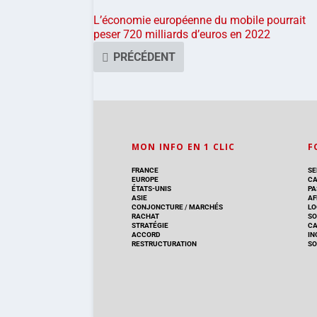
L’économie européenne du mobile pourrait
peser 720 milliards d’euros en 2022
PRÉCÉDENT
MON INFO EN 1 CLIC
F
FRANCE
SE
EUROPE
CA
ÉTATS-UNIS
PA
ASIE
AF
CONJONCTURE
/
MARCHÉS
LO
RACHAT
SO
STRATÉGIE
C
ACCORD
IN
RESTRUCTURATION
SO