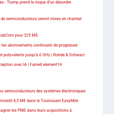
es : Trump prend le risque d’un désordre
e
n de semiconducteurs seront mises en chantier
n SubCom pour 325 M$
et les abonnements continuent de progresser
 et polyvalents jusqu’à 6 GHz | Rohde & Schwarz
eption avec IA | Farnell element14
enu semiconducteurs des systèmes électroniques
investit 6,5 M€ dans le Toulousain EasyMile
agner les PME dans leurs acquisitions à