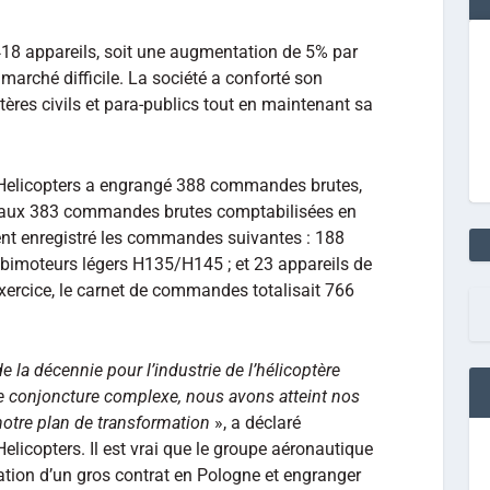
418 appareils, soit une augmentation de 5% par
marché difficile. La société a conforté son
tères civils et para-publics tout en maintenant sa
s Helicopters a engrangé 388 commandes brutes,
t aux 383 commandes brutes comptabilisées en
nt enregistré les commandes suivantes : 188
bimoteurs légers H135/H145 ; et 23 appareils de
exercice, le carnet de commandes totalisait 766
de la décennie pour l’industrie de l’hélicoptère
e conjoncture complexe, nous avons atteint nos
 notre plan de transformation
», a déclaré
elicopters. Il est vrai que le groupe aéronautique
ation d’un gros contrat en Pologne et engranger