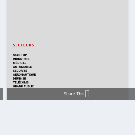
SECTEURS
START-UP
INDUSTRIEL
MÉDICAL
AUTOMOBILE
SÉCURITÉ
AÉRONAUTIQUE
DÉFENSE
TÉLÉCOMS
GRAND PUBLIC
Share This
DISTRIBUTION & PRODUITS