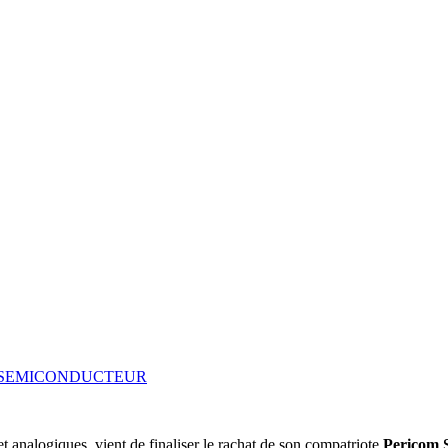
SEMICONDUCTEUR
et analogiques, vient de finaliser le rachat de son compatriote
Pericom 