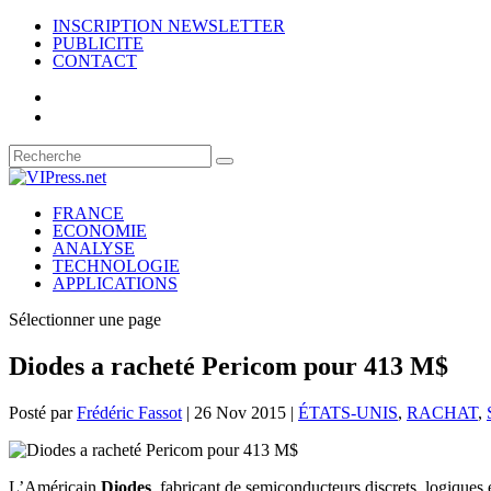
INSCRIPTION NEWSLETTER
PUBLICITE
CONTACT
FRANCE
ECONOMIE
ANALYSE
TECHNOLOGIE
APPLICATIONS
Sélectionner une page
Diodes a racheté Pericom pour 413 M$
Posté par
Frédéric Fassot
|
26 Nov 2015
|
ÉTATS-UNIS
,
RACHAT
,
L’Américain
Diodes
, fabricant de semiconducteurs discrets, logiques 