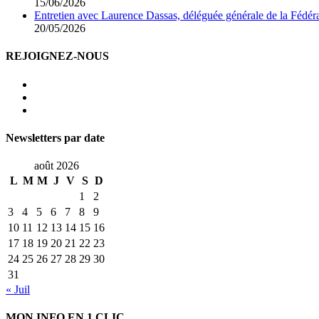
15/06/2026
Entretien avec Laurence Dassas, déléguée générale de la Fédéra
20/05/2026
REJOIGNEZ-NOUS
Newsletters par date
août 2026
L
M
M
J
V
S
D
1
2
3
4
5
6
7
8
9
10
11
12
13
14
15
16
17
18
19
20
21
22
23
24
25
26
27
28
29
30
31
« Juil
MON INFO EN 1 CLIC