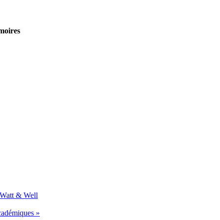
moires
 Watt & Well
académiques »