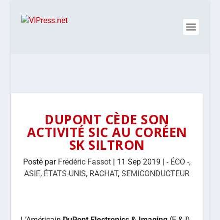
DUPONT CÈDE SON
ACTIVITÉ SIC AU CORÉEN
SK SILTRON
Posté par
Frédéric Fassot
|
11 Sep 2019
|
- ÉCO -
,
ASIE
,
ÉTATS-UNIS
,
RACHAT
,
SEMICONDUCTEUR
L’Américain
DuPont Electronics & Imaging
(E & I)