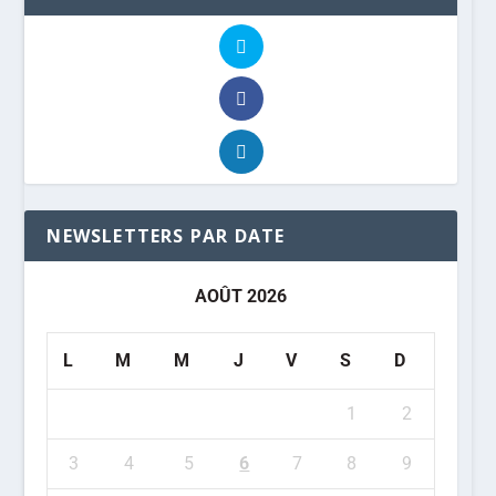
NEWSLETTERS PAR DATE
AOÛT 2026
L
M
M
J
V
S
D
1
2
3
4
5
6
7
8
9