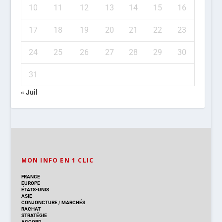
10
11
12
13
14
15
16
17
18
19
20
21
22
23
24
25
26
27
28
29
30
31
« Juil
MON INFO EN 1 CLIC
FRANCE
EUROPE
ÉTATS-UNIS
ASIE
CONJONCTURE
/
MARCHÉS
RACHAT
STRATÉGIE
ACCORD