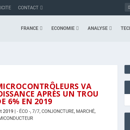
ICITE
CONTACT
FRANCE
ECONOMIE
ANALYSE
TEC
 MICROCONTRÔLEURS VA
OISSANCE APRÈS UN TROU
DE 6% EN 2019
t 2019
|
- ÉCO -
,
7/7
,
CONJONCTURE
,
MARCHÉ
,
MICONDUCTEUR