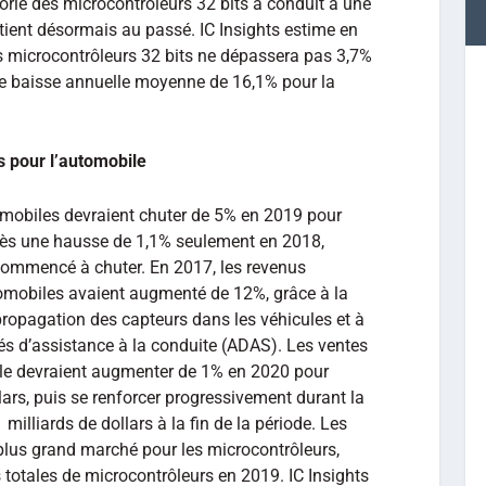
orie des microcontrôleurs 32 bits a conduit à une
tient désormais au passé. IC Insights estime en
es microcontrôleurs 32 bits ne dépassera pas 3,7%
ne baisse annuelle moyenne de 16,1% pour la
 pour l’automobile
omobiles devraient chuter de 5% en 2019 pour
après une hausse de 1,1% seulement en 2018,
 commencé à chuter. En 2017, les revenus
mobiles avaient augmenté de 12%, grâce à la
 propagation des capteurs dans les véhicules et à
s d’assistance à la conduite (ADAS). Les ventes
ile devraient augmenter de 1% en 2020 pour
llars, puis se renforcer progressivement durant la
milliards de dollars à la fin de la période. Les
 plus grand marché pour les microcontrôleurs,
totales de microcontrôleurs en 2019. IC Insights