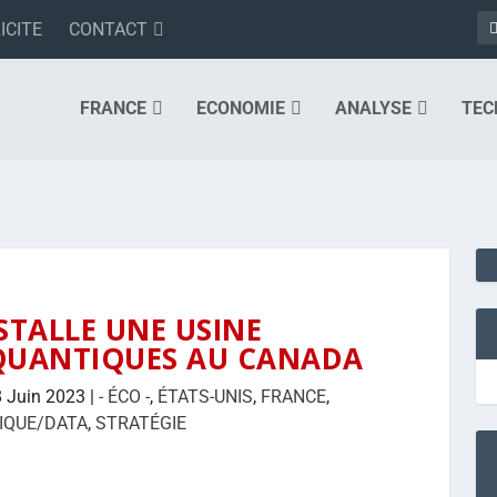
ICITE
CONTACT
FRANCE
ECONOMIE
ANALYSE
TEC
STALLE UNE USINE
QUANTIQUES AU CANADA
 Juin 2023
|
- ÉCO -
,
ÉTATS-UNIS
,
FRANCE
,
IQUE/DATA
,
STRATÉGIE