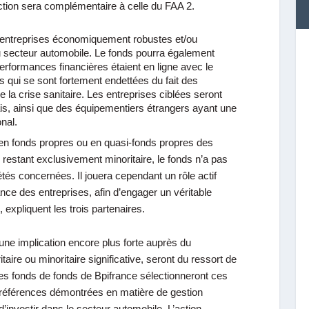
ction sera complémentaire à celle du FAA 2.
x entreprises économiquement robustes et/ou
u secteur automobile. Le fonds pourra également
performances financières étaient en ligne avec le
 qui se sont fortement endettées du fait des
a crise sanitaire. Les entreprises ciblées seront
ais, ainsi que des équipementiers étrangers ayant une
onal.
a en fonds propres ou en quasi-fonds propres des
 restant exclusivement minoritaire, le fonds n’a pas
étés concernées. Il jouera cependant un rôle actif
e des entreprises, afin d’engager un véritable
 expliquent les trois partenaires.
une implication encore plus forte auprès du
ire ou minoritaire significative, seront du ressort de
pes fonds de fonds de Bpifrance sélectionneront ces
 références démontrées en matière de gestion