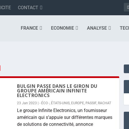
ICITE
CONTACT
FRANCE
ECONOMIE
ANALYSE
TEC
N
BULGIN PASSE DANS LE GIRON DU
GROUPE AMÉRICAIN INFINITE
ELECTRONICS
23 Jan 2023
|
- ÉCO -
,
ÉTATS-UNIS
,
EUROPE
,
PASSIF
,
RACHAT
Le groupe Infinite Electronics, un fournisseur
américain qui s’appuie sur différentes marques
de solutions de connectivité, annonce