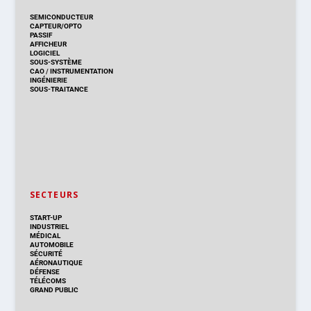
SEMICONDUCTEUR
CAPTEUR/OPTO
PASSIF
AFFICHEUR
LOGICIEL
SOUS-SYSTÈME
CAO
/
INSTRUMENTATION
INGÉNIERIE
SOUS-TRAITANCE
SECTEURS
START-UP
INDUSTRIEL
MÉDICAL
AUTOMOBILE
SÉCURITÉ
AÉRONAUTIQUE
DÉFENSE
TÉLÉCOMS
GRAND PUBLIC