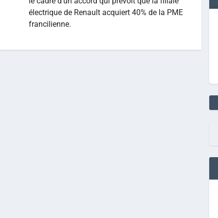
le cadre d’un accord qui prévoit que la filiale
électrique de Renault acquiert 40% de la PME
francilienne.