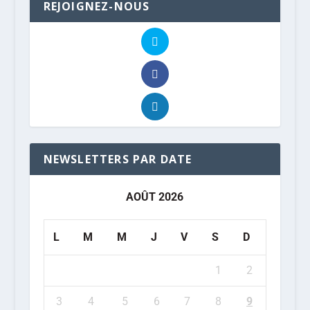
REJOIGNEZ-NOUS
NEWSLETTERS PAR DATE
AOÛT 2026
L
M
M
J
V
S
D
1
2
3
4
5
6
7
8
9