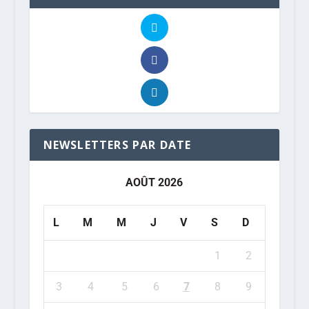
NEWSLETTERS PAR DATE
AOÛT 2026
L
M
M
J
V
S
D
1
2
3
4
5
6
7
8
9