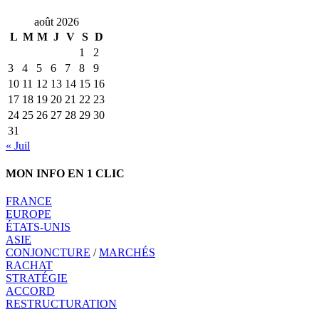
août 2026
L
M
M
J
V
S
D
1
2
3
4
5
6
7
8
9
10
11
12
13
14
15
16
17
18
19
20
21
22
23
24
25
26
27
28
29
30
31
« Juil
MON INFO EN 1 CLIC
FRANCE
EUROPE
ÉTATS-UNIS
ASIE
CONJONCTURE
/
MARCHÉS
RACHAT
STRATÉGIE
ACCORD
RESTRUCTURATION