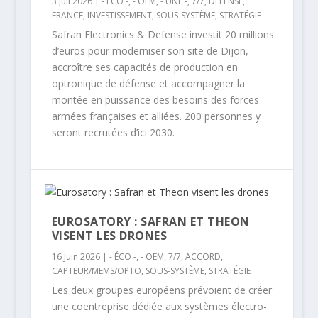
3 Juil 2026
|
- ÉCO -
,
- OEM
,
- UNE -
,
7/7
,
DÉFENSE
,
FRANCE
,
INVESTISSEMENT
,
SOUS-SYSTÈME
,
STRATÉGIE
Safran Electronics & Defense investit 20 millions
d’euros pour moderniser son site de Dijon,
accroître ses capacités de production en
optronique de défense et accompagner la
montée en puissance des besoins des forces
armées françaises et alliées. 200 personnes y
seront recrutées d’ici 2030.
EUROSATORY : SAFRAN ET THEON
VISENT LES DRONES
16 Juin 2026
|
- ÉCO -
,
- OEM
,
7/7
,
ACCORD
,
CAPTEUR/MEMS/OPTO
,
SOUS-SYSTÈME
,
STRATÉGIE
Les deux groupes européens prévoient de créer
une coentreprise dédiée aux systèmes électro-