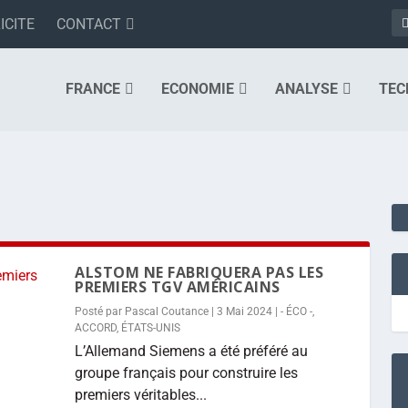
ICITE
CONTACT
FRANCE
ECONOMIE
ANALYSE
TEC
ALSTOM NE FABRIQUERA PAS LES
PREMIERS TGV AMÉRICAINS
Posté par
Pascal Coutance
|
3 Mai 2024
|
- ÉCO -
,
ACCORD
,
ÉTATS-UNIS
L’Allemand Siemens a été préféré au
groupe français pour construire les
premiers véritables...