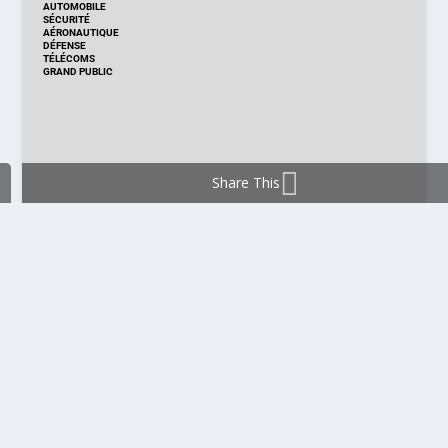
AUTOMOBILE
SÉCURITÉ
AÉRONAUTIQUE
DÉFENSE
TÉLÉCOMS
GRAND PUBLIC
Share This
DISTRIBUTION & PRODUITS
DISTRIBUTION
TECHNOLOGIES
NOUVEAUX PRODUITS
COMPOSANT
MODULE & CARTE
ÉNERGIE
DÉVELOPPEMENT
MESURE
PRODUCTION