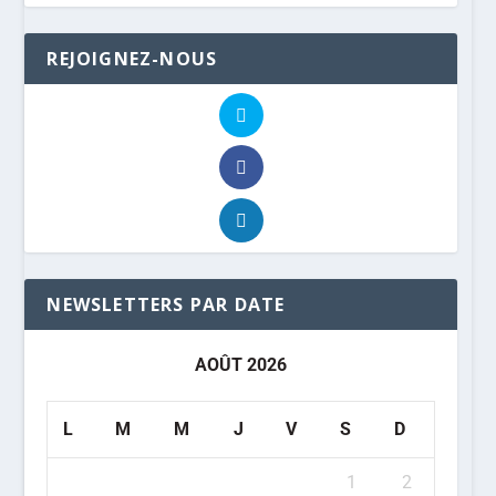
REJOIGNEZ-NOUS
NEWSLETTERS PAR DATE
AOÛT 2026
L
M
M
J
V
S
D
1
2