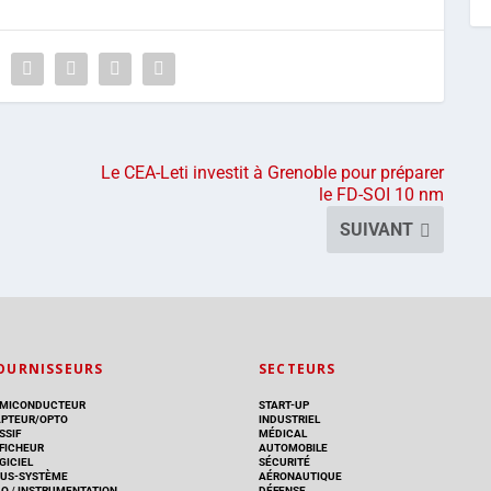
Le CEA-Leti investit à Grenoble pour préparer
le FD-SOI 10 nm
SUIVANT
OURNISSEURS
SECTEURS
MICONDUCTEUR
START-UP
PTEUR/OPTO
INDUSTRIEL
SSIF
MÉDICAL
FICHEUR
AUTOMOBILE
GICIEL
SÉCURITÉ
US-SYSTÈME
AÉRONAUTIQUE
AO
/
INSTRUMENTATION
DÉFENSE