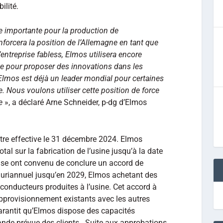
ilité.
pe importante pour la production de
forcera la position de l’Allemagne en tant que
’entreprise fabless, Elmos utilisera encore
e pour proposer des innovations dans les
Elmos est déjà un leader mondial pour certaines
e.
Nous voulons utiliser cette position de force
e
», a déclaré Arne Schneider, p-dg d’Elmos
 être effective le 31 décembre 2024. Elmos
tal sur la fabrication de l’usine jusqu’à la date
lfuse ont convenu de conclure un accord de
luriannuel jusqu’en 2029, Elmos achetant des
conducteurs produites à l’usine. Cet accord à
pprovisionnement existants avec les autres
garantit qu’Elmos dispose des capacités
nde prévue des clients. Suite aux approbations