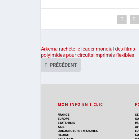
Arkema rachète le leader mondial des films
polyimides pour circuits imprimés flexibles
PRÉCÉDENT
MON INFO EN 1 CLIC
F
FRANCE
SE
EUROPE
CA
ÉTATS-UNIS
PA
ASIE
AF
CONJONCTURE
/
MARCHÉS
LO
RACHAT
SO
STRATÉGIE
C