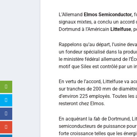
L’Allemand
Elmos Semiconductor,
f
signaux mixtes, a conclu un accord d
Dortmund à l’Américain
Littelfuse
, 
Rappelons qu’au départ, l’usine dev
un fondeur spécialisé dans la produc
le ministère fédéral allemand de l’
motif que Silex est contrôlé par un i
En vertu de l’accord, Littelfuse va a
sur tranches de 200 mm de diamètr
d’environ 225 employés. Toutes les au
resteront chez Elmos.
En acquérant la
fab
de Dortmund, Lit
semiconducteurs de puissance pour 
forte croissance telles que les énerg