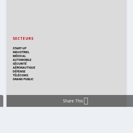
SECTEURS
START-UP
INDUSTRIEL
MÉDICAL
AUTOMOBILE
SÉCURITÉ
AÉRONAUTIQUE
DÉFENSE
TÉLÉCOMS
GRAND PUBLIC
Share This
DISTRIBUTION & PRODUITS