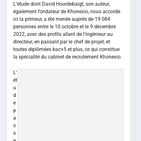
L’étude dont David Hourdebaigt, son auteur,
également fondateur de Khonexio, nous accorde
ici la primeur, a été menée auprès de 19 084
personnes entre le 10 octobre et le 9 décembre
2022, avec des profils allant de l’ingénieur au
directeur, en passant par le chef de projet, et
toutes diplômées bac+5 et plus, ce qui constitue
la spécialité du cabinet de recrutement Khonexio.
L’
ét
u
d
e
p
a
s
s
e