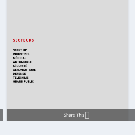
SECTEURS
START-UP
INDUSTRIEL
MÉDICAL
AUTOMOBILE
SÉCURITÉ
AÉRONAUTIQUE
DÉFENSE
TÉLÉCOMS
GRAND PUBLIC
Share This
DISTRIBUTION & PRODUITS